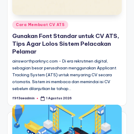
Posted
Cara Membuat CV ATS
in
Gunakan Font Standar untuk CV ATS,
Tips Agar Lolos Sistem Pelacakan
Pelamar
ainsworthparknyc.com - Di era rekrutmen digital,
sebagian besar perusahaan menggunakan Applicant
Tracking System (ATS) untuk menyaring CV secara
otomatis. Sistem ini membaca dan memindai isi CV
sebelum dilanjutkan ke tahap…
f9f3aeadmin
1 Agustus 2026
Posted
by