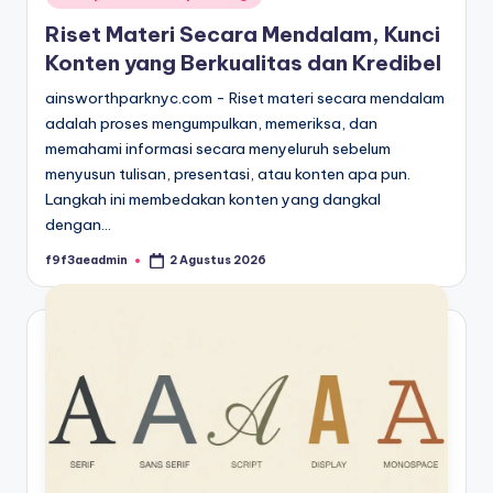
in
Riset Materi Secara Mendalam, Kunci
Konten yang Berkualitas dan Kredibel
ainsworthparknyc.com - Riset materi secara mendalam
adalah proses mengumpulkan, memeriksa, dan
memahami informasi secara menyeluruh sebelum
menyusun tulisan, presentasi, atau konten apa pun.
Langkah ini membedakan konten yang dangkal
dengan…
f9f3aeadmin
2 Agustus 2026
Posted
by