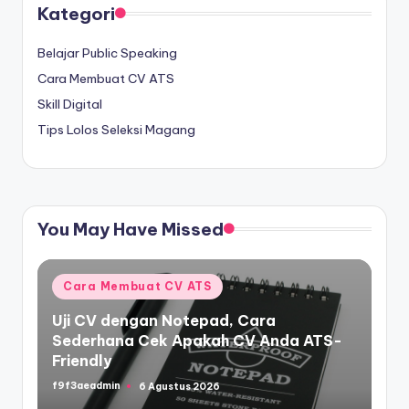
Kategori
Belajar Public Speaking
Cara Membuat CV ATS
Skill Digital
Tips Lolos Seleksi Magang
You May Have Missed
Posted
Cara Membuat CV ATS
in
Uji CV dengan Notepad, Cara
Sederhana Cek Apakah CV Anda ATS-
Friendly
f9f3aeadmin
6 Agustus 2026
Posted
by