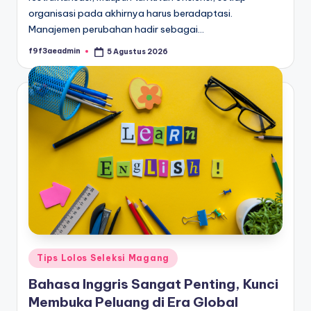
organisasi pada akhirnya harus beradaptasi.
Manajemen perubahan hadir sebagai…
f9f3aeadmin
5 Agustus 2026
Posted
by
Posted
Tips Lolos Seleksi Magang
in
Bahasa Inggris Sangat Penting, Kunci
Membuka Peluang di Era Global