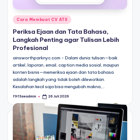
Posted
Cara Membuat CV ATS
in
Periksa Ejaan dan Tata Bahasa,
Langkah Penting agar Tulisan Lebih
Profesional
ainsworthparknyc.com - Dalam dunia tulisan—baik
artikel, laporan, email, caption media sosial, maupun
konten bisnis—memeriksa ejaan dan tata bahasa
adalah langkah yang tidak boleh dilewatkan.
Kesalahan kecil saja bisa mengubah makna,…
f9f3aeadmin
26 Juli 2026
Posted
by