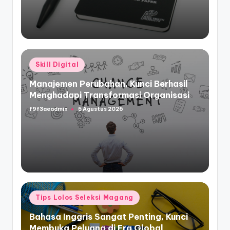
Posted
Skill Digital
in
Manajemen Perubahan, Kunci Berhasil
Menghadapi Transformasi Organisasi
f9f3aeadmin
5 Agustus 2026
Posted
by
Posted
Tips Lolos Seleksi Magang
in
Bahasa Inggris Sangat Penting, Kunci
Membuka Peluang di Era Global