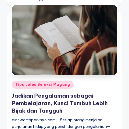
Posted
by
Posted
Tips Lolos Seleksi Magang
in
Jadikan Pengalaman sebagai
Pembelajaran, Kunci Tumbuh Lebih
Bijak dan Tangguh
ainsworthparknyc.com - Setiap orang menjalani
perjalanan hidup yang penuh dengan pengalaman—