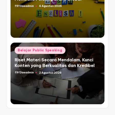
f9f3aeadmin
4 Agustus 2026
Posted
by
Posted
Belajar Public Speaking
in
Riset Materi Secara Mendalam, Kunci
Konten yang Berkualitas dan Kredibel
f9f3aeadmin
2 Agustus 2026
Posted
by