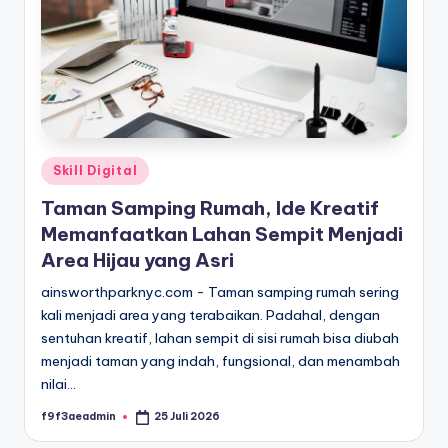
Posted
Skill Digital
in
Taman Samping Rumah, Ide Kreatif
Memanfaatkan Lahan Sempit Menjadi
Area Hijau yang Asri
ainsworthparknyc.com - Taman samping rumah sering
kali menjadi area yang terabaikan. Padahal, dengan
sentuhan kreatif, lahan sempit di sisi rumah bisa diubah
menjadi taman yang indah, fungsional, dan menambah
nilai…
f9f3aeadmin
25 Juli 2026
Posted
by