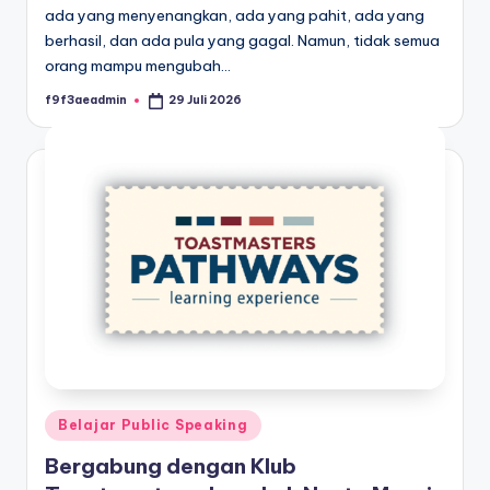
ada yang menyenangkan, ada yang pahit, ada yang
berhasil, dan ada pula yang gagal. Namun, tidak semua
orang mampu mengubah…
f9f3aeadmin
29 Juli 2026
Posted
by
Posted
Belajar Public Speaking
in
Bergabung dengan Klub