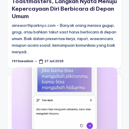
Toastmasters, Langkah Nyata Menuju
Kepercayaan Diri Berbicara di Depan
Umum
ainsworthparknyc.com - Banyak orang merasa gugup,
grogi, atau bahkan takut saat harus berbicara di depan
umum. Baik dalam presentasi kerja, rapat, wawancara,
maupun acara sosial, kemampuan komunikasi yang baik
menjadi…
f9f3aeadmin
27 Juli 2026
Posted
by