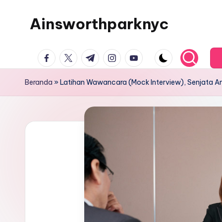
Ainsworthparknyc
Skip
to
Ainsworthparknyc
content
facebook.com
twitter.com
t.me
instagram.com
youtube.com
Beranda
»
Latihan Wawancara (Mock Interview), Senjata 