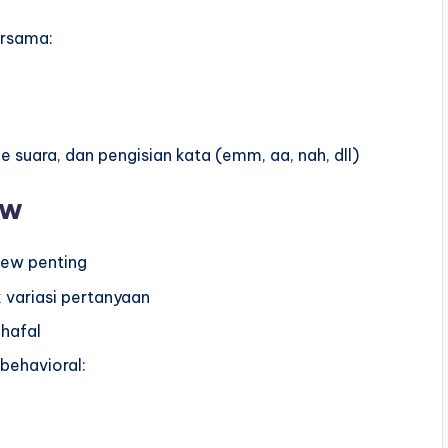
ersama:
 suara, dan pengisian kata (emm, aa, nah, dll)
ew
iew penting
 variasi pertanyaan
hafal
behavioral: