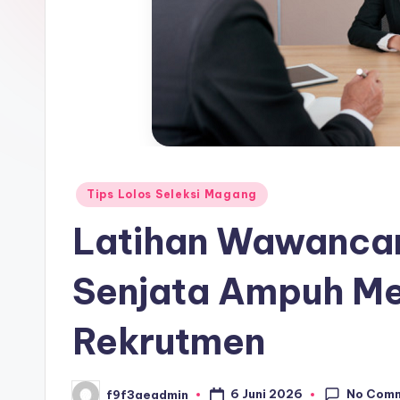
Posted
Tips Lolos Seleksi Magang
in
Latihan Wawancar
Senjata Ampuh Me
Rekrutmen
No Com
6 Juni 2026
f9f3aeadmin
Posted