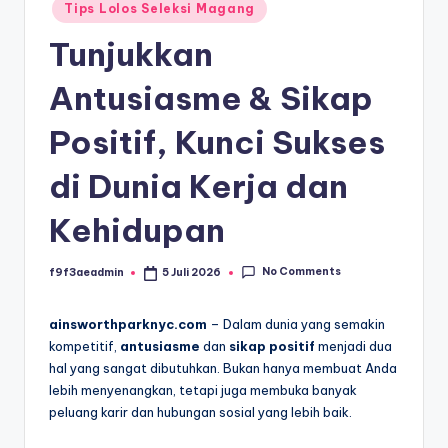
Posted
Tips Lolos Seleksi Magang
in
Tunjukkan
Antusiasme & Sikap
Positif, Kunci Sukses
di Dunia Kerja dan
Kehidupan
No Comments
f9f3aeadmin
5 Juli 2026
Posted
by
ainsworthparknyc.com
– Dalam dunia yang semakin
kompetitif,
antusiasme
dan
sikap positif
menjadi dua
hal yang sangat dibutuhkan. Bukan hanya membuat Anda
lebih menyenangkan, tetapi juga membuka banyak
peluang karir dan hubungan sosial yang lebih baik.