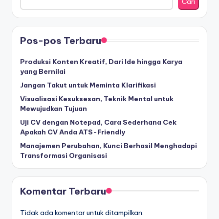
Cari
Pos-pos Terbaru
Produksi Konten Kreatif, Dari Ide hingga Karya
yang Bernilai
Jangan Takut untuk Meminta Klarifikasi
Visualisasi Kesuksesan, Teknik Mental untuk
Mewujudkan Tujuan
Uji CV dengan Notepad, Cara Sederhana Cek
Apakah CV Anda ATS-Friendly
Manajemen Perubahan, Kunci Berhasil Menghadapi
Transformasi Organisasi
Komentar Terbaru
Tidak ada komentar untuk ditampilkan.