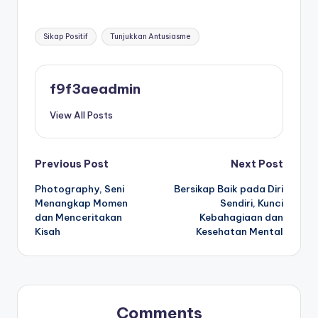
Tags:
Sikap Positif
Tunjukkan Antusiasme
f9f3aeadmin
View All Posts
Post
Previous Post
Next Post
Photography, Seni
Bersikap Baik pada Diri
navigation
Menangkap Momen
Sendiri, Kunci
dan Menceritakan
Kebahagiaan dan
Kisah
Kesehatan Mental
Comments