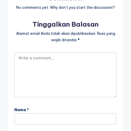
No comments yet. Why don’t you start the discussion?
Tinggalkan Balasan
Alamat email Anda tidak akan dipublikasikan.
Ruas yang
wajib ditandai
*
Nama
*