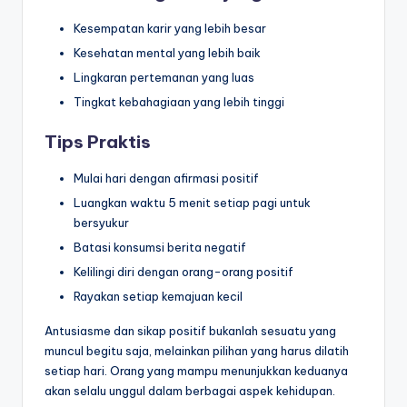
Kesempatan karir yang lebih besar
Kesehatan mental yang lebih baik
Lingkaran pertemanan yang luas
Tingkat kebahagiaan yang lebih tinggi
Tips Praktis
Mulai hari dengan afirmasi positif
Luangkan waktu 5 menit setiap pagi untuk
bersyukur
Batasi konsumsi berita negatif
Kelilingi diri dengan orang-orang positif
Rayakan setiap kemajuan kecil
Antusiasme dan sikap positif bukanlah sesuatu yang
muncul begitu saja, melainkan pilihan yang harus dilatih
setiap hari. Orang yang mampu menunjukkan keduanya
akan selalu unggul dalam berbagai aspek kehidupan.