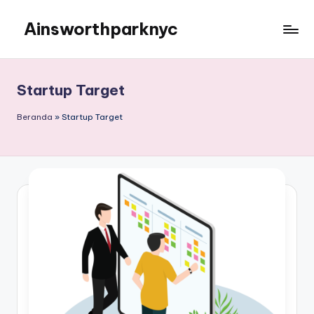
Ainsworthparknyc
Skip
to
Ainsworthparknyc
content
Startup Target
Beranda
»
Startup Target