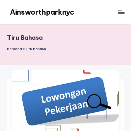
Ainsworthparknyc
Skip
to
Ainsworthparknyc
content
Tiru Bahasa
Beranda
»
Tiru Bahasa