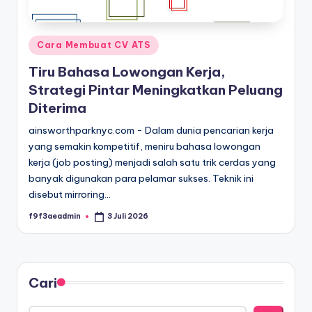
Posted
Cara Membuat CV ATS
in
Tiru Bahasa Lowongan Kerja,
Strategi Pintar Meningkatkan Peluang
Diterima
ainsworthparknyc.com - Dalam dunia pencarian kerja
yang semakin kompetitif, meniru bahasa lowongan
kerja (job posting) menjadi salah satu trik cerdas yang
banyak digunakan para pelamar sukses. Teknik ini
disebut mirroring…
f9f3aeadmin
3 Juli 2026
Posted
by
Cari