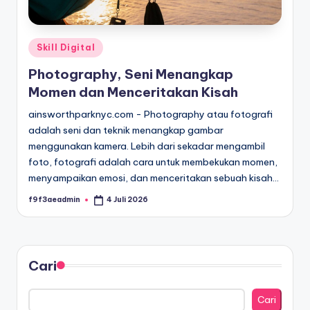
Posted
Skill Digital
in
Photography, Seni Menangkap
Momen dan Menceritakan Kisah
ainsworthparknyc.com - Photography atau fotografi
adalah seni dan teknik menangkap gambar
menggunakan kamera. Lebih dari sekadar mengambil
foto, fotografi adalah cara untuk membekukan momen,
menyampaikan emosi, dan menceritakan sebuah kisah…
f9f3aeadmin
4 Juli 2026
Posted
by
Cari
Cari