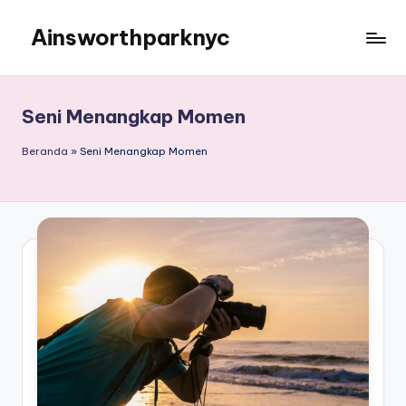
Ainsworthparknyc
Skip
to
Ainsworthparknyc
content
Seni Menangkap Momen
Beranda
»
Seni Menangkap Momen