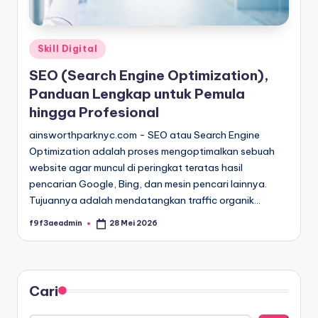
Posted
Skill Digital
in
SEO (Search Engine Optimization),
Panduan Lengkap untuk Pemula
hingga Profesional
ainsworthparknyc.com - SEO atau Search Engine
Optimization adalah proses mengoptimalkan sebuah
website agar muncul di peringkat teratas hasil
pencarian Google, Bing, dan mesin pencari lainnya.
Tujuannya adalah mendatangkan traffic organik…
f9f3aeadmin
28 Mei 2026
Posted
by
Cari