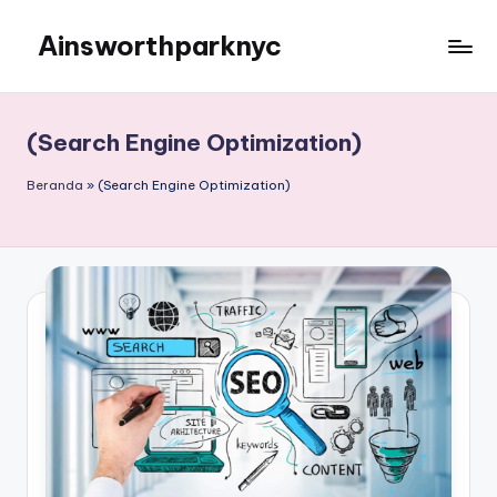
Ainsworthparknyc
Skip
to
Ainsworthparknyc
content
(Search Engine Optimization)
Beranda
»
(Search Engine Optimization)