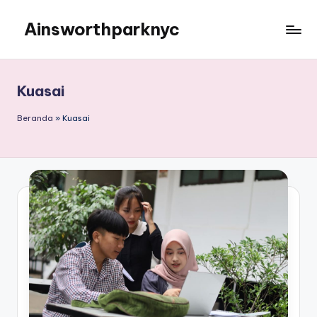
Ainsworthparknyc
Skip
to
Ainsworthparknyc
content
Kuasai
Beranda
»
Kuasai