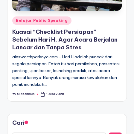
Posted
Belajar Public Speaking
in
Kuasai “Checklist Persiapan”
Sebelum Hari H, Agar Acara Berjalan
Lancar dan Tanpa Stres
ainsworthparknyc.com - Hari H adalah puncak dari
segala persiapan. Entah itu hari pernikahan, presentasi
penting, ujian besar, launching produk, atau acara
spesial lainnya. Banyak orang merasa kewalahan dan
panik mendekati…
f9f3aeadmin
1 Juni 2026
Posted
by
Cari