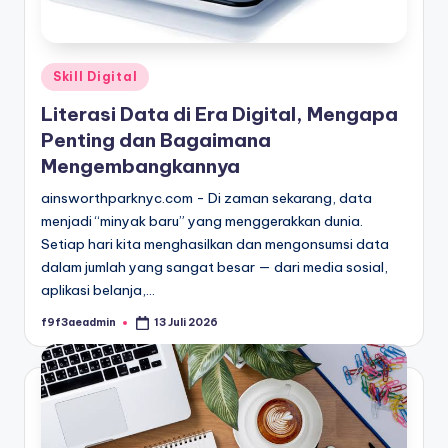
Posted
Skill Digital
in
Literasi Data di Era Digital, Mengapa
Penting dan Bagaimana
Mengembangkannya
ainsworthparknyc.com - Di zaman sekarang, data
menjadi “minyak baru” yang menggerakkan dunia.
Setiap hari kita menghasilkan dan mengonsumsi data
dalam jumlah yang sangat besar — dari media sosial,
aplikasi belanja,…
f9f3aeadmin
13 Juli 2026
Posted
by