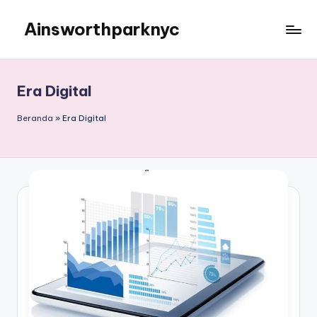
Ainsworthparknyc
Skip
to
Ainsworthparknyc
content
Era Digital
Beranda
»
Era Digital