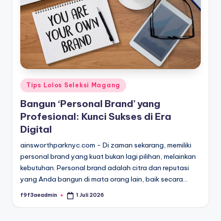
Posted
Tips Lolos Seleksi Magang
in
Bangun ‘Personal Brand’ yang
Profesional: Kunci Sukses di Era
Digital
ainsworthparknyc.com - Di zaman sekarang, memiliki
personal brand yang kuat bukan lagi pilihan, melainkan
kebutuhan. Personal brand adalah citra dan reputasi
yang Anda bangun di mata orang lain, baik secara…
f9f3aeadmin
1 Juli 2026
Posted
by