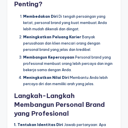
Penting?
Membedakan Diri
Di tengah persaingan yang
ketat, personal brand yang kuat membuat Anda
lebih mudah dikenali dan diingat.
Meningkatkan Peluang Karier
Banyak
perusahaan dan klien mencari orang dengan
personal brand yang jelas dan kredibel.
Membangun Kepercayaan
Personal brand yang
profesional membuat orang lebih percaya dan ingin
bekerja sama dengan Anda.
Meningkatkan Nilai Diri
Membantu Anda lebih
percaya diri dan memiliki arah yang jelas.
Langkah-Langkah
Membangun Personal Brand
yang Profesional
1. Tentukan Identitas Diri
Jawab pertanyaan: Apa