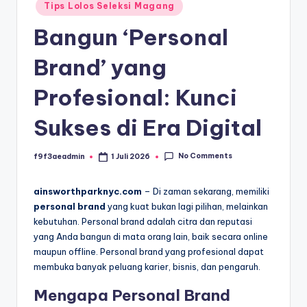
Posted
Tips Lolos Seleksi Magang
in
Bangun ‘Personal
Brand’ yang
Profesional: Kunci
Sukses di Era Digital
No Comments
f9f3aeadmin
1 Juli 2026
Posted
by
ainsworthparknyc.com
– Di zaman sekarang, memiliki
personal brand
yang kuat bukan lagi pilihan, melainkan
kebutuhan. Personal brand adalah citra dan reputasi
yang Anda bangun di mata orang lain, baik secara online
maupun offline. Personal brand yang profesional dapat
membuka banyak peluang karier, bisnis, dan pengaruh.
Mengapa Personal Brand