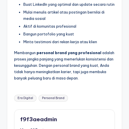
Buat LinkedIn yang optimal dan update secara rutin
Mulai menulis artikel atau postingan bernilai di
media sosial
Aktif di komunitas profesional
Bangun portofolio yang kuat
Minta testimoni dari rekan kerja atau klien
Membangun
personal brand yang profesional
adalah
proses jangka panjang yang memerlukan konsistensi dan
kesungguhan. Dengan personal brand yang kuat, Anda
tidak hanya meningkatkan karier, tapi juga membuka
banyak peluang baru di masa depan.
Tags:
Era Digital
Personal Brand
f9f3aeadmin